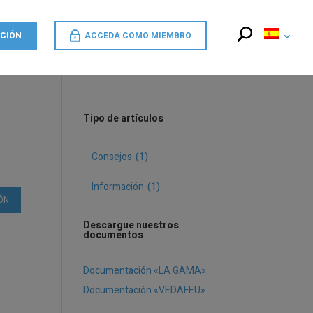
CCIÓN
ACCEDA COMO MIEMBRO
Tipo de artículos
Consejos
(1)
Información
(1)
ÓN
Descargue nuestros
documentos
Documentación «LA GAMA»
Documentación «VEDAFEU»