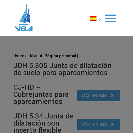
Usted está aquí :
Página principal
|
JDH 5.305 Junta de dilatación
de suelo para aparcamientos
CJ-HD –
Cubrejuntas para
MÁS INFORMACIÓN
aparcamientos
JDH 5.34 Junta de
dilatación con
MÁS INFORMACIÓN
inserto flexible