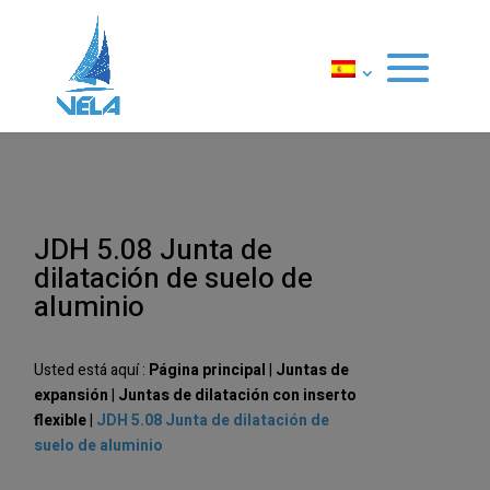
JDH 5.08 Junta de
dilatación de suelo de
aluminio
Usted está aquí :
Página principal
|
Juntas de
expansión
|
Juntas de dilatación con inserto
flexible
|
JDH 5.08 Junta de dilatación de
suelo de aluminio