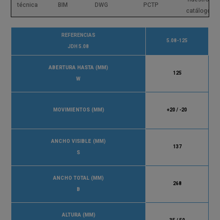
técnica
BIM
DWG
PCTP
catálogos
REFERENCIAS
5.08-125
JDH 5.08
ABERTURA HASTA (MM)
125
W
MOVIMIENTOS (MM)
+20 / -20
ANCHO VISIBLE (MM)
137
S
ANCHO TOTAL (MM)
268
B
ALTURA (MM)