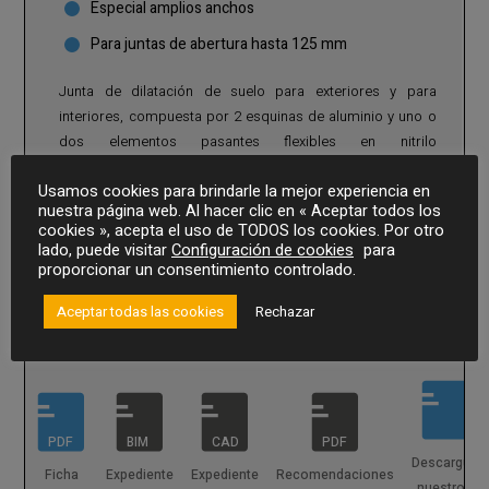
Especial amplios anchos
Para juntas de abertura hasta 125 mm
Junta de dilatación de suelo para exteriores y para
interiores, compuesta por 2 esquinas de aluminio y uno o
dos elementos pasantes flexibles en nitrilo
intercambiables de color estándar negro o gris que
Usamos cookies para brindarle la mejor experiencia en
permiten absorber los movimientos de expansión. Un
nuestra página web. Al hacer clic en « Aceptar todos los
MÁS INFORMACIÓN
soporte central de aluminio refuerza el sistema y permite
cookies », acepta el uso de TODOS los cookies. Por otro
el paso de cargas pesadas.
lado, puede visitar
Configuración de cookies
para
Para junta de suelo en interiores y en exteriores de hasta
proporcionar un consentimiento controlado.
130 mm.
SOLICITAR PRESUPUESTO
Adecuada para el tráfico semipesado. Recomendable
Aceptar todas las cookies
Rechazar
para el paso de vehículos pesados de neumáticos y el
tráfico intenso de vehículos ligeros.
Perfil de 3 ml.
Versión suelo-suelo y suelo-pared
con rodapié
aparente. Piezas especiales bajo demanda (T, X, L, etc.).
PDF
BIM
CAD
PDF
Descargue
Ficha
Expediente
Expediente
Recomendaciones
nuestros