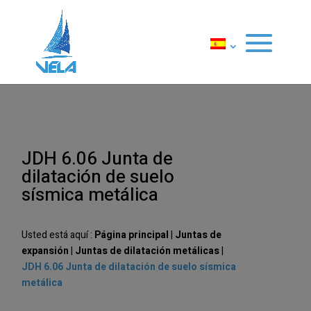
JDH 6.06 Junta de
dilatación de suelo
sísmica metálica
Usted está aquí :
Página principal
|
Juntas de
expansión
|
Juntas de dilatación metálicas
|
JDH 6.06 Junta de dilatación de suelo sísmica
metálica