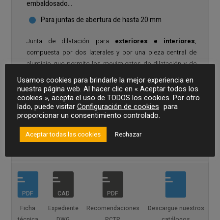
embaldosado…
Para juntas de abertura de hasta 20 mm
Junta de dilatación para
exteriores e interiores
,
compuesta por dos laterales y por una pieza central de
aluminio que permite los movimientos de dilatación y de
contracción. Apto para todo tipo de acabados: hormigón,
Usamos cookies para brindarle la mejor experiencia en
mortero, baldosas, etc.
nuestra página web. Al hacer clic en « Aceptar todos los
MÁS INFORMACIÓN
cookies », acepta el uso de TODOS los cookies. Por otro
lado, puede visitar
Configuración de cookies
para
Para junta de suelo en interiores y en exteriores de hasta 20
proporcionar un consentimiento controlado.
mm.
SOLICITAR PRESUPUESTO
Aceptar todas las cookies
Rechazar
Adecuada para el
tráfico pesado
de carretillas
elevadoras de neumáticos, camiones, transpaletas y el
tráfico intenso de vehículos ligeros.
Perfil de 3 ml. Laterales de aluminio preperforadas.
Versión suelo-suelo.
Acabado estriado antideslizante
.
Estos perfiles se entregan listos para la colocación con
PDF
CAD
PDF
marcos de separación, que se retiran tras la colocación y
Ficha
Expediente
Recomendaciones
Descargue nuestros
fijación de la junta en el suelo. Piezas especiales bajo
técnica
DWG
PCTP
catálogos