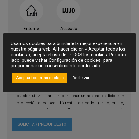
Entorno
Acabado
Usamos cookies para brindarle la mejor experiencia en
CARACTERÍSTICAS :
nuestra página web. Al hacer clic en « Aceptar todos los
cookies », acepta el uso de TODOS los cookies. Por otro
Alturas estandar de 20 a 40 mm + a medida
lado, puede visitar
Configuración de cookies
para
proporcionar un consentimiento controlado.
Corte, combadura, pulido, perfiles especiales
Aceptar todas las cookies
Rechazar
Los perfiles JF Deco están destinados a fraccionar y
decorar varios revestimientos de suelos. También se
pueden utilizar para proporcionar un acabado adicional y
protección al colocar diferentes acabados (bruto, pulido,
superbrillante ...) Los perfiles de la serie Deco están
disponibles en
latón, aluminio, acero inoxidable
natural y pulido
SOLICITAR PRESUPUESTO
.