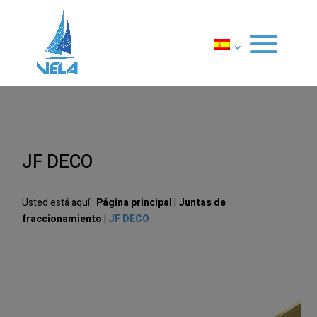
JF DECO
Usted está aquí :
Página principal
|
Juntas de
fraccionamiento
|
JF DECO