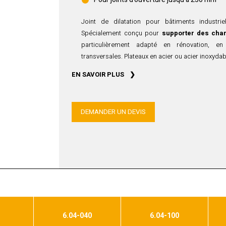
Joint de dilatation pour bâtiments industrie
Spécialement conçu pour
supporter des char
particulièrement adapté en rénovation, e
transversales. Plateaux en acier ou acier inoxyda
EN SAVOIR PLUS
Pour joint de sol
intérieur ou extérieur
jusq
Adapté pour
charges lourdes jusqu’à 19 t
DEMANDER UN DEVIS
chariots élévateurs à roues dures (Vulkolan), poi
autres véhicules à pneus.
Ils sont parfaitement compatibles avec nos ga
feu
:
cordons coupe-feu Vedafeu C
.
Acier ou acier inoxydable
Ce profilé est disponible en acier ou en vers
standard dispose d’une pièce avec une aile ce
correct dans le joint et le modèle JDH 6.04 L di
en inox, et d’une emprise et capacité de mouv
6.04-040
6.04-100
fixation de ces profilés est primordiale, veuill