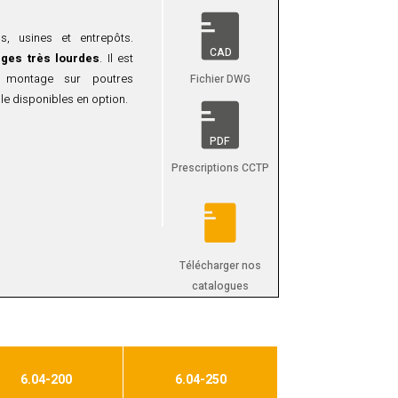
ls, usines et entrepôts.
CAD
ges très lourdes
. Il est
n montage sur poutres
Fichier DWG
ble disponibles en option.
PDF
u’à 250 mm d’ouverture.
Prescriptions CCTP
onnes
/essieu et trafic de
ds lourds, transpalettes et
mmes de j
oints de coupe-
Télécharger nos
catalogues
ion acier inox. Le modèle
ntrale pour un alignement
spose d’un support central
ements plus limitées. La
6.04-200
6.04-250
ez nous consulter pour les