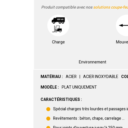
Produit compatible avec nos
solutions coupe-fe
Charge
Mouv
Environnement
MATÉRIAU :
ACIER
ACIER INOXYDABLE
COL
MODÈLE :
PLAT UNIQUEMENT
CARACTÉRISTIQUES :
Spécial charges très lourdes et passages 
Revêtements : béton, chape, carrelage …
Pour joints d'ouverture jusqu'à 250 mm