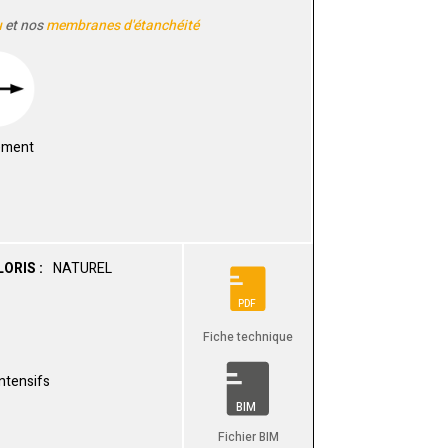
u
et nos
membranes d'étanchéité
ement
ORIS :
NATUREL
PDF
Fiche technique
intensifs
BIM
Fichier BIM