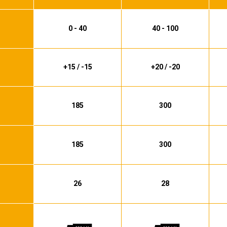
préconisations techniques.
0 - 40
40 - 100
+15 / -15
+20 / -20
185
300
185
300
26
28