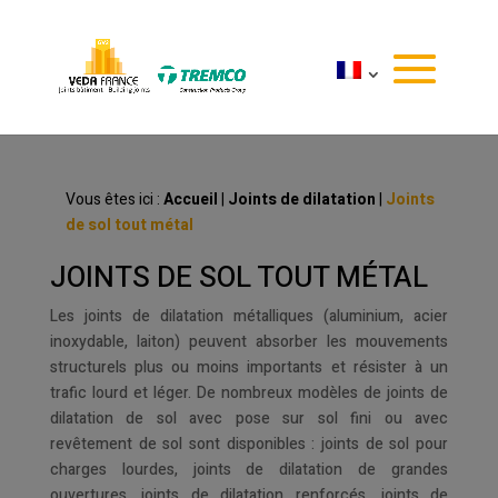
Vous êtes ici :
Accueil
|
Joints de dilatation
|
Joints
de sol tout métal
JOINTS DE SOL TOUT MÉTAL
Les joints de dilatation métalliques (aluminium, acier
inoxydable, laiton) peuvent absorber les mouvements
structurels plus ou moins importants et résister à un
trafic lourd et léger. De nombreux modèles de joints de
dilatation de sol avec pose sur sol fini ou avec
revêtement de sol sont disponibles : joints de sol pour
charges lourdes, joints de dilatation de grandes
ouvertures, joints de dilatation renforcés, joints de