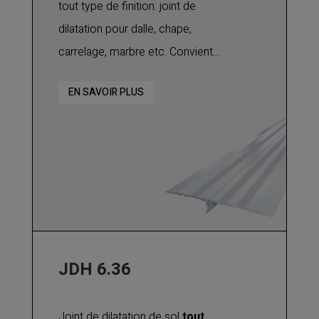
tout type de finition: joint de
dilatation pour dalle, chape,
carrelage, marbre etc. Convient
pour des joints jusqu'à 500 mm
EN SAVOIR PLUS
avec différences de niveaux jusqu'à
140 mm.
JDH 6.36
Joint de dilatation de sol
tout