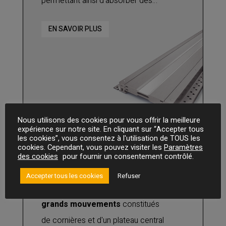
permettant ainsi d’absorber des
mouvements tridimensionnels
:
EN SAVOIR PLUS
horizontaux, verticaux et de
cisaillement. Parties supérieures en
aluminium interchangeables avec en
option la mise en place d'une bande
de mise à niveau en nitrile.
Utilisable pour tout type de finition :
Nous utilisons des cookies pour vous offrir la meilleure
joint de dilatation pour béton,
expérience sur notre site. En cliquant sur “Accepter tous
les cookies”, vous consentez à l'utilisation de TOUS les
chape, carrelage, etc.
cookies. Cependant, vous pouvez visiter les
Paramètres
JDH 6.22
des cookies
pour fournir un consentement contrôlé.
Accepter tous les cookies
Refuser
Joint de dilatation de sol sismique
grands mouvements
constitués
de cornières et d'un plateau central