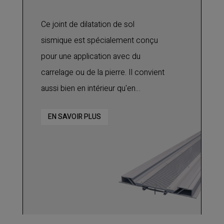
Ce joint de dilatation de sol
sismique est spécialement conçu
pour une application avec du
carrelage ou de la pierre. Il convient
aussi bien en intérieur qu'en
extérieur avec un passage de
EN SAVOIR PLUS
piétons uniquement. Ce profilé
encastré en aluminium est
composé d'un plateau central et
deux de bases.