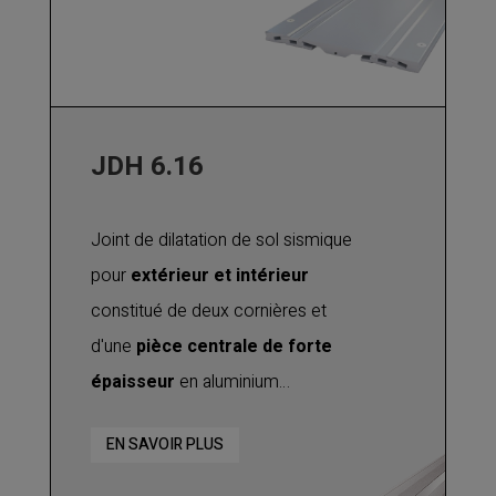
mouvements verticaux et de
cisaillement
. Utilisable pour tout
type de finition : joint de dilatation
pour béton, chape, carrelage, etc.
JDH 6.16
Joint de dilatation de sol sismique
pour
extérieur et intérieur
constitué de deux cornières et
d'une
pièce centrale de forte
épaisseur
en aluminium
permettant d'importants
EN SAVOIR PLUS
mouvements de dilatation et de
contraction, ainsi que les