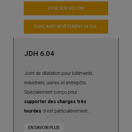
POSE SUR SOL FINI
POSE AVEC REVÊTEMENT DE SOL
JDH 6.04
Joint de dilatation pour bâtiments
industriels, usines et entrepôts.
Spécialement conçu pour
supporter des charges très
lourdes
. Il est particulièrement
adapté en rénovation, en montage
EN SAVOIR PLUS
sur poutres transversales. Plateaux