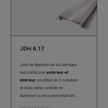
mouvements verticaux et de
cisaillement
. Utilisable pour tout
type de finition : joint de dilatation
pour béton, chape, carrelage, etc.
Pour joint de sol intérieur ou
extérieur jusqu'à 250 mm. Adapté
JDH 6.17
pour un
trafic intensif
de véhicules
légers.
Joint de dilatation de sol sismique
tout métal pour
extérieur et
intérieur
constitué de 2 cornières
et d'une partie centrale en
aluminium ou inox permettant les
mouvements de dilatation et de