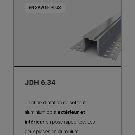
parties centrales en inox permettant
EN SAVOIR PLUS
les mouvements de dilatation et de
contraction. Utilisable pour out type
de finition : béton, chape, carrelage,
marbre, etc.
JDH 6.34
Joint de dilatation de sol tout
aluminium pour
extérieur et
intérieur
en pose rapportée. Les
deux pièces en aluminium