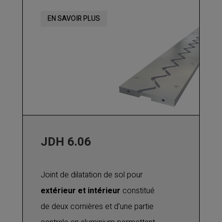
passage d'engins. Parfaitement
EN SAVOIR PLUS
adapté pour les applications
industrielles, les zones circulées par
des systèmes automatisés et pour
les engins d'entretiens et de
manutentions.
JDH 6.06
Joint de dilatation de sol pour
extérieur et intérieur
constitué
de deux cornières et d’une partie