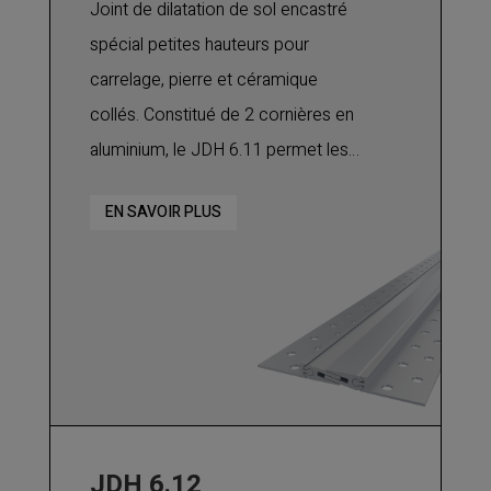
Joint de dilatation de sol encastré
spécial petites hauteurs pour
carrelage, pierre et céramique
collés. Constitué de 2 cornières en
aluminium, le JDH 6.11 permet les
mouvements de dilatation et de
EN SAVOIR PLUS
contraction ainsi que les
mouvements verticaux et de
cisaillement. Il est adapté pour les
bâtiments commerciaux, les
hôpitaux, les hôtels, les écoles, etc.
JDH 6.12