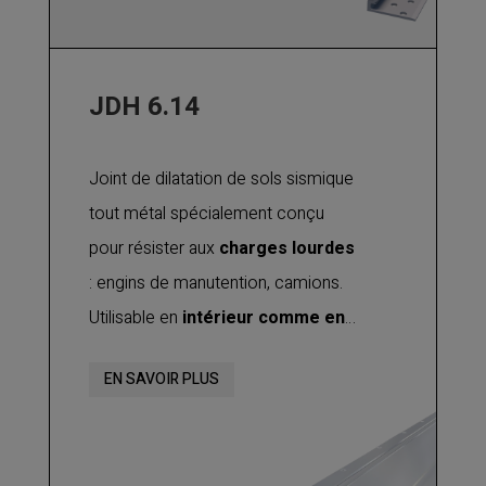
JDH 6.14
Joint de dilatation de sols sismique
tout métal spécialement conçu
pour résister aux
charges lourdes
: engins de manutention, camions.
Utilisable en
intérieur comme en
extérieur
. Les pièces centrales
EN SAVOIR PLUS
permettent d'importants
mouvements de dilatation et de
contraction, ainsi que des