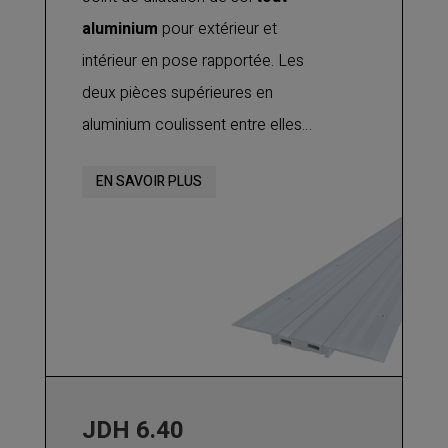
aluminium
pour extérieur et
intérieur en pose rapportée. Les
deux pièces supérieures en
aluminium coulissent entre elles
permettant ainsi d’
absorber des
EN SAVOIR PLUS
mouvements tridimensionnels
:
horizontaux, verticaux et de
cisaillement. Utilisable sur sol fini
pour tout type de finition : joint de
dilatation pour béton, chape,
carrelage, etc.
JDH 6.40