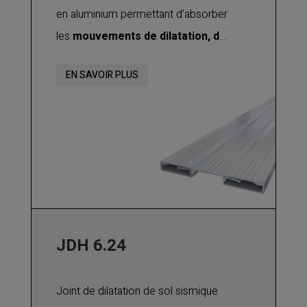
en aluminium permettant d’absorber
les
mouvements de dilatation, de
contraction, ainsi que des
EN SAVOIR PLUS
mouvements verticaux et de
cisaillement
.
Utilisable pour tout type de finition :
béton, chape, carrelage, etc.
JDH 6.24
Joint de dilatation de sol sismique