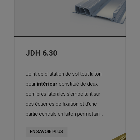
JDH 6.30
Joint de dilatation de sol tout laiton
pour
intérieur
constitué de deux
cornières latérales s'emboitant sur
des équerres de fixation et d’une
partie centrale en laiton permettant
les mouvements de dilatation et de
EN SAVOIR PLUS
contraction. Utilisable pour out type