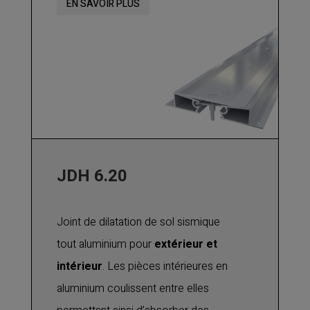
EN SAVOIR PLUS
contraction sismiques.
Fixations : nous consulter pour
préconisation.
Veuillez nous consulter pour vérifier
l’utilisation du produit avec des
engins à roues non pneumatiques.
JDH 6.20
Joint de dilatation de sol sismique
tout aluminium pour
extérieur et
intérieur
. Les pièces intérieures en
aluminium coulissent entre elles