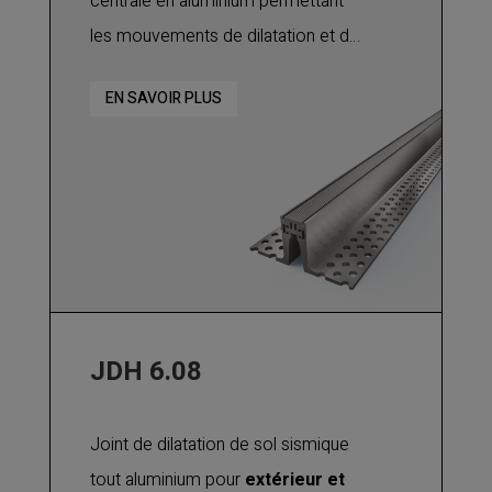
centrale en aluminium permettant
les mouvements de dilatation et de
contraction. Utilisable pour tout
EN SAVOIR PLUS
type de finition : béton, chape,
carrelage, etc. Pour joint de sol
intérieur ou extérieur jusqu'à 20 mm.
Adapté pour un
trafic lourd
de
chariots élévateurs à pneus,
camions, transpalettes et à un trafic
intensif de véhicules légers.
JDH 6.08
Joint de dilatation de sol sismique
tout aluminium pour
extérieur et