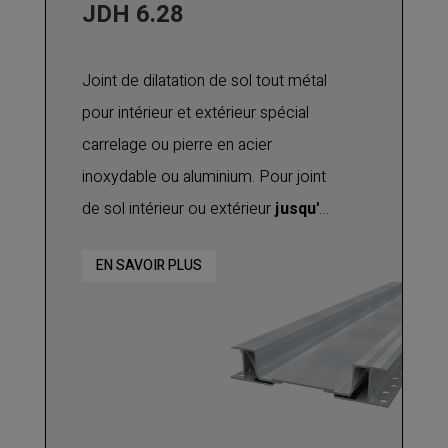
JDH 6.28
hôpitaux, EHPAD, écoles,
commerces .....
Joint de dilatation de sol tout métal
pour intérieur et extérieur spécial
carrelage ou pierre en acier
inoxydable ou aluminium. Pour joint
de sol intérieur ou extérieur
jusqu'à
200 mm
avec mouvements.
EN SAVOIR PLUS
Adapté pour un trafic piétons et de
chariots légers.