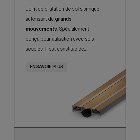
Joint de dilatation de sol sismique
autorisant de
grands
mouvements
. Spécialement
conçu pour utilisation avec sols
souples. Il est constitué de
cornières et d'un plateau central en
EN SAVOIR PLUS
aluminium avec une réservation de
3 mm, permettant d’absorber les
mouvements de dilatation, de
contraction, ainsi que des
mouvements verticaux et de
cisaillement
.
Utilisé avec des sols souples, il est
particulièrement adapté dans les