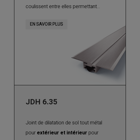
coulissent entre elles permettant
ainsi d’absorber les mouvements
EN SAVOIR PLUS
de dilatation. Utilisable sur sol fini
pour tout type de finition : béton,
chape, carrelage, etc.
Pour joint de sol intérieur ou
extérieur jusqu'à 35 ou 50 mm.
JDH 6.35
Joint de dilatation de sol tout métal
pour
extérieur et intérieur
pour