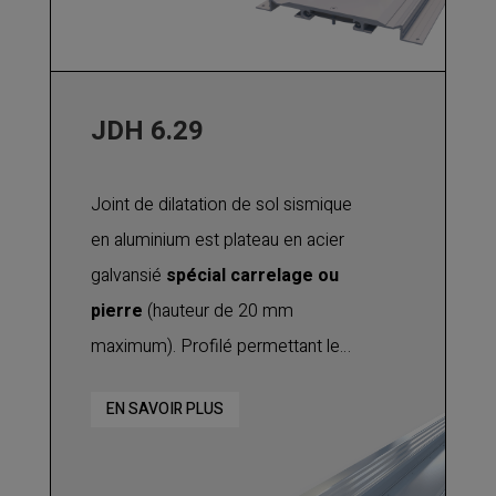
pour s'adapter parfaitement à vos
besoins.
JDH 6.29
Joint de dilatation de sol sismique
en aluminium est plateau en acier
galvansié
spécial carrelage ou
pierre
(hauteur de 20 mm
maximum). Profilé permettant le
traitement de
joints de grandes
EN SAVOIR PLUS
largeurs
et spécialement adapté
pour reprendre de grands
mouvements sismiques