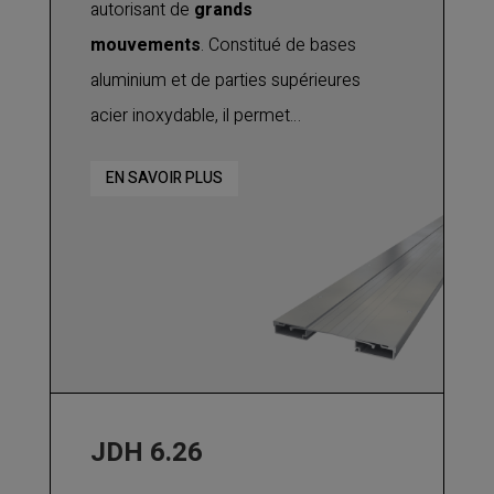
autorisant de
grands
mouvements
. Constitué de bases
aluminium et de parties supérieures
acier inoxydable, il permet
d’absorber les
mouvements de
EN SAVOIR PLUS
dilatation, de contraction, ainsi
que des mouvements verticaux
et de cisaillement
.
Utilisable pour tout type de finition :
joint de dilatation pour béton,
chape, carrelage, etc.
JDH 6.26