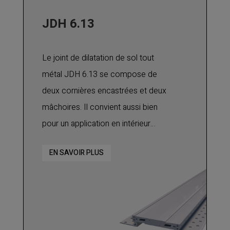
JDH 6.13
Le joint de dilatation de sol tout
métal JDH 6.13 se compose de
deux cornières encastrées et deux
mâchoires. Il convient aussi bien
pour un application en intérieur
qu'en extérieur et pour tous types
EN SAVOIR PLUS
de finitions : carrelage, marbre,
pierre naturelle, etc.