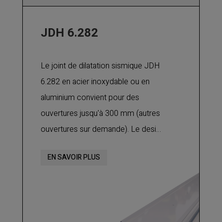
JDH 6.282
Le joint de dilatation sismique JDH
6.282 en acier inoxydable ou en
aluminium convient pour des
ouvertures jusqu'à 300 mm (autres
ouvertures sur demande). Le design
peut être différent de celui indiqué
EN SAVOIR PLUS
pour les versions en inox. Veuillez
nous consulter. Plusieurs
épaisseurs de plaque centrale sont
disponibles en aluminium et en inox