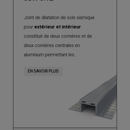
Joint de dilatation de sols sismique
pour
extérieur et intérieur
constitué de deux cornières et de
deux cornières centrales en
aluminium permettant les
mouvements de dilatation et de
EN SAVOIR PLUS
contraction, ainsi que les
mouvements verticaux et de
cisaillement
. Utilisable pour tout
type de finition : béton, chape,
carrelage, etc.