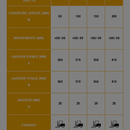
JDH 6.14
et fixé le joint au sol.
OUVERTURE JUSQU'A (MM)
50
100
150
200
W
MOUVEMENTS (MM)
+30/-30
+30/-30
+30/-30
+30/-30
LARGEUR VISIBLE (MM)
260
310
360
410
S
LARGEUR TOTALE (MM)
260
310
360
410
B
HAUTEUR (MM)
20
20
20
20
H
CHARGES