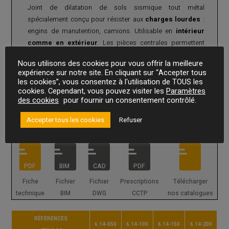
Joint de dilatation de sols sismique tout métal
spécialement conçu pour résister aux
charges lourdes
:
engins de manutention, camions. Utilisable en
intérieur
comme en extérieur
. Les pièces centrales permettent
d'importants
mouvements de dilatation et de
Nous utilisons des cookies pour vous offrir la meilleure
EN SAVOIR PLUS
contraction, ainsi que des mouvements verticaux et
expérience sur notre site. En cliquant sur “Accepter tous
de cisaillement
. Utilisable pour tout type de finition : joint
les cookies”, vous consentez à l'utilisation de TOUS les
Pour joint de sol intérieur ou extérieur jusqu’à 200 mm avec
de dilatation pour béton, chape, carrelage, etc.
cookies. Cependant, vous pouvez visiter les
Paramètres
grands mouvements et charges lourdes.
des cookies
pour fournir un consentement contrôlé.
DEMANDER UN DEVIS
Adapté pour un trafic lourd de chariots élévateurs à roues
dures (Vulkolan)
jusqu’à 6 tonnes
/essieu pneus, camions,
Accepter tous les cookies
Refuser
transpalettes et à un trafic intensif de véhicules légers.
Ils sont parfaitement compatibles avec nos gammes de
joints de coupe-feu : cordons coupe-feu, bourrelets coupe
feu Vedafeu C et nappes coupe-feu Vedafeu N pour joints
PDF
BIM
CAD
PDF
sismiques de grandes dimensions.
Fiche
Fichier
Fichier
Prescriptions
Télécharger
Profilé de 3 ml. Cornières en aluminium pré-perçées.
technique
BIM
DWG
CCTP
nos catalogues
Version sol-sol et sol-mur. Finition striée antidéarapante.
Ces profilés sont livrés prêt à poser avec des cadres
RÉFÉRENCES
d’écartement, qui’il faudra retirer après avoir positionnné
6.14-050
6.14-100
6.14-150
6.14-200