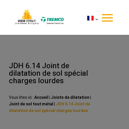
JDH 6.14 Joint de
dilatation de sol spécial
charges lourdes
Vous êtes ici :
Accueil
|
Joints de dilatation
|
Joint de sol tout métal
|
JDH 6.14 Joint de
dilatation de sol spécial charges lourdes